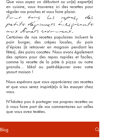
Que vous soyez un débutant ou un(e) expert(e)
en cuisine, vous trouverez ici des recettes pour
régaler vos proches et vous faire plaisir.
Pour tous les repas, des
petits déjeuners énergisants
aux dîners savoureux.
Certaines de nos recettes populaires incluent le
pain burger, des crêpes locales, du pain
d'épices (à retrouver en magasin pendant les
fêtes), des pains cocottes. Nous avons également
des options pour des repas rapides et faciles,
comme la recette de la pâte à pizza ou notre
granola... Idéal au petit-déjeuner avec votre
yaourt maison !
Nous espérons que vous apprécierez ces recettes
et que vous serez inspiré(e)s à les essayer chez
vous.
N'hésitez pas à partager vos propres recettes ou
à nous faire part de vos commentaires sur celles
que vous avez testées.
Blog