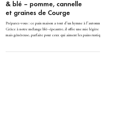
Pain d’automne épeautre
& blé – pomme, cannelle
et graines de Courge
Préparez-vous : ce pain maison a tout d’un hymne à l’automne.
Grâce à notre mélange blé–épeautre, il offre une mie légère
mais généreuse, parfaite pour ceux qui aiment les pains rustiques
sans renoncer au moelleux. Et puis il y a le combo gagnant :
pomme, cannelle et graines de courge. Un trio qui transforme
une simple recette en un pain d’épeautre gourmand, parfumé, et
absolument addictif. Un pain qui sent la cuisine chaleureuse, la
saison des couleurs et le retour des saveu