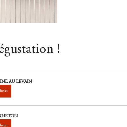
gustation !
INE AU LEVAIN
heter
NNETON
heter