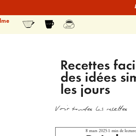
lme
Recettes faci
des idées si
les jours
Voir toutes les recettes
8 mars 2025
1 min de lecture