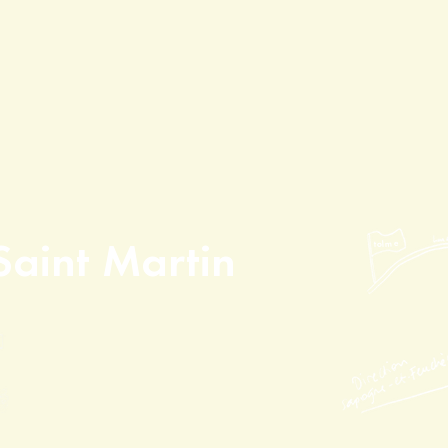
s
tolme
aint Martin