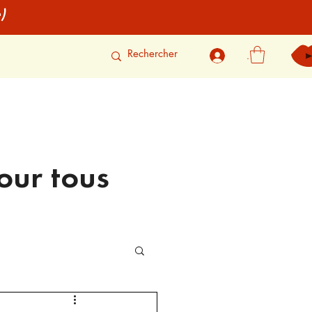
)
.
our tous