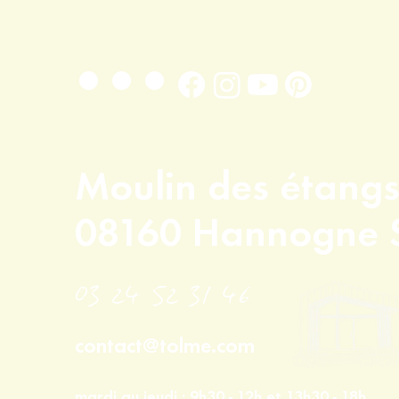
...
Moulin des étang
08160 Hannogne S
03 24 52 31 46
contact@tolme.com
mardi au jeudi : 9h30 - 12h et 13h30 - 18h