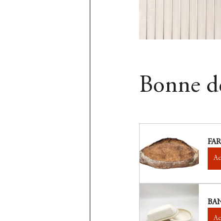
Bonne dé
FAR
Ac
BA
Ac