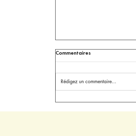
Commentaires
Rédigez un commentaire...
Recette de Pain Diabémix
: le héros à IG bas qui
sauve vos tartines !