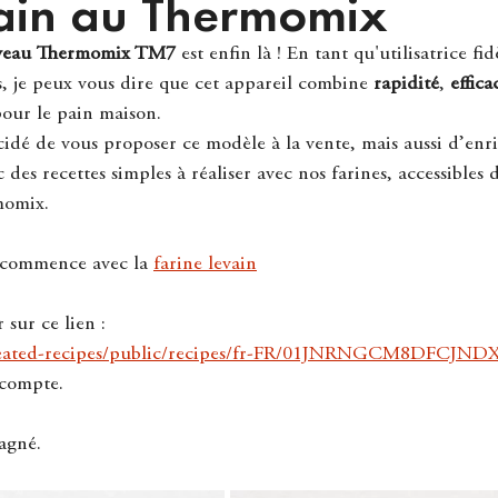
vain au Thermomix
veau Thermomix TM7
 est enfin là ! En tant qu'utilisatrice f
, je peux vous dire que cet appareil combine 
rapidité
, 
effica
pour le pain maison. 
cidé de vous proposer ce modèle à la vente, mais aussi d’enr
es recettes simples à réaliser avec nos farines, accessibles 
momix.
n commence avec la 
farine levain
r sur ce lien :
/created-recipes/public/recipes/fr-FR/01JNRNGCM8DFCJ
 compte.
gagné.