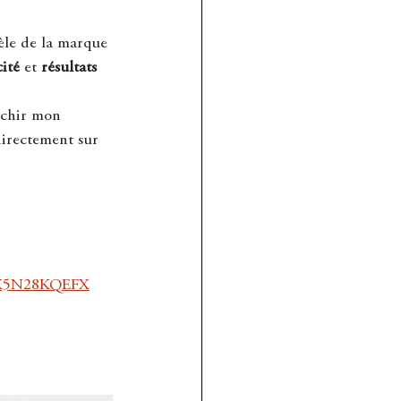
idèle de la marque 
cité
 et 
résultats 
ichir mon 
directement sur 
NDX5N28KQEFX