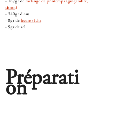
- 167gr de 
mélange de printemps (gingembre, 
citron)
- 340gr d’eau 
- 8gr de 
levure sèche
- 9gr de sel
Préparati
on