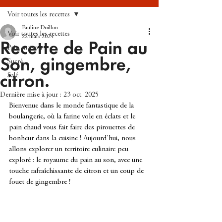
Voir toutes les recettes
Pauline Doillon
Voir toutes les recettes
22 mars 2024
Recette de Pain au
Pain maison
Son, gingembre,
Sucré
Salé
citron.
Dernière mise à jour :
23 oct. 2025
Bienvenue dans le monde fantastique de la 
boulangerie, où la farine vole en éclats et le 
pain chaud vous fait faire des pirouettes de 
bonheur dans la cuisine ! Aujourd'hui, nous 
allons explorer un territoire culinaire peu 
exploré : le royaume du pain au son, avec une 
touche rafraîchissante de citron et un coup de 
fouet de gingembre !