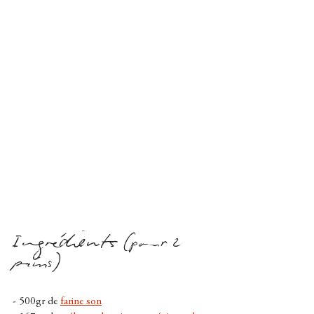
Ingrédients 
(pour 2 
pains)
- 500gr de 
farine son