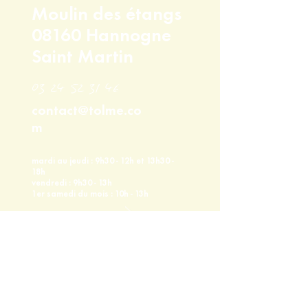
déplacer pour le retrait de votre
Moulin des étangs
commande.
08160 Hannogne
Saint Martin
03 24 52 31 46
contact@tolme.co
m
mardi au jeudi : 9h30 - 12h et 13h30 -
18h
vendredi : 9h30 - 13h
1er samedi du mois : 10h - 13h
tolme