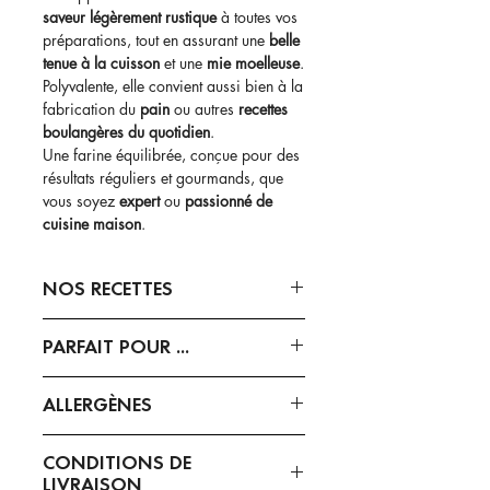
saveur légèrement rustique
à toutes vos
préparations, tout en assurant une
belle
tenue à la cuisson
et une
mie moelleuse
.
Polyvalente, elle convient aussi bien à la
fabrication du
pain
ou autres
recettes
boulangères du quotidien
.
Une farine équilibrée, conçue pour des
résultats réguliers et gourmands, que
vous soyez
expert
ou
passionné de
cuisine maison
.
NOS RECETTES
Pain au Son, gingembre, citron
PARFAIT POUR ...
- Pain maison
ALLERGÈNES
Présence de
gluten
.
CONDITIONS DE
LIVRAISON