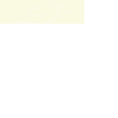
tolme
FAQ
Politique en matière de cookies
Conditions d'achat
PRESSE
Progra
mme de fidélité
Mentions légales
Politique de
confidentialité