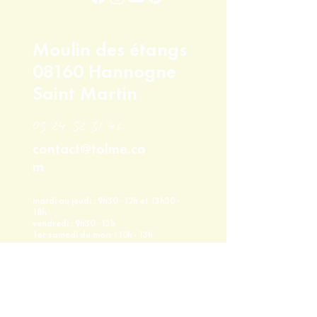
Veuillez attendre de recevoir l'e-mail
de confirmation avant de vous
déplacer pour le retrait de votre
Moulin des étangs
commande.
08160 Hannogne
Saint Martin
03 24 52 31 46
contact@tolme.co
m
mardi au jeudi : 9h30 - 12h et 13h30 -
18h
vendredi : 9h30 - 13h
1er samedi du mois : 10h - 13h
tolme