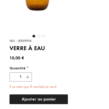
SKU : 00059954
VERRE À EAU
Prix
10,00 €
Quantité
*
Il ne reste que 8 article(s) en stock
Ajouter au panier