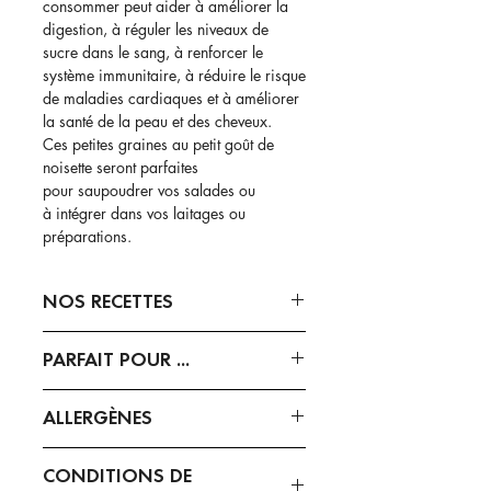
consommer peut aider à améliorer la
digestion, à réguler les niveaux de
sucre dans le sang, à renforcer le
système immunitaire, à réduire le risque
de maladies cardiaques et à améliorer
la santé de la peau et des cheveux.
Ces petites graines au petit goût de
noisette seront parfaites
pour saupoudrer vos salades ou
à intégrer dans vos laitages ou
préparations.
NOS RECETTES
-
Granola sain et gourmand
PARFAIT POUR ...
-
Crackers apéritifs
- Mélanges de graines : mélangez
ALLERGÈNES
des graines de lin brun avec des
graines de tournesol, de sésame, de
Peut contenir :
sésame
chia, de quinoa, etc. pour ajouter une
CONDITIONS DE