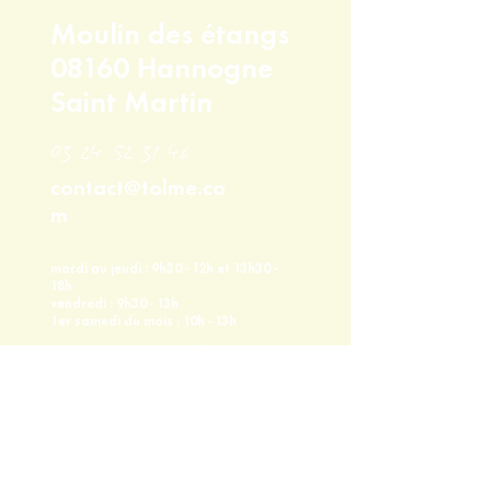
déplacer pour le retrait de votre
Moulin des étangs
commande.
08160 Hannogne
Saint Martin
03 24 52 31 46
contact@tolme.co
m
mardi au jeudi : 9h30 - 12h et 13h30 -
18h
vendredi : 9h30 - 13h
1er samedi du mois : 10h - 13h
tolme