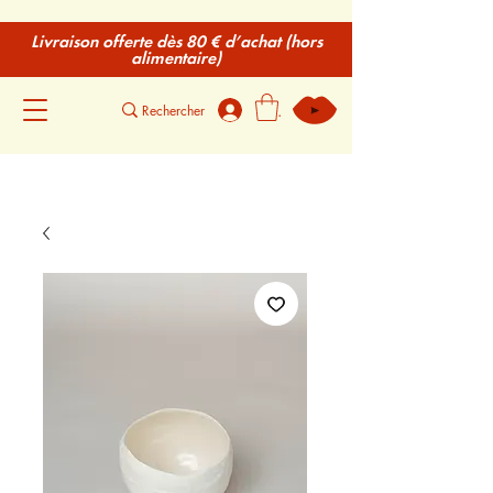
Livraison offerte dès 80 € d’achat (hors
alimentaire)
.